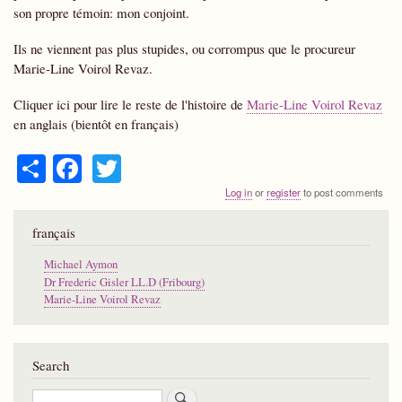
son propre témoin: mon conjoint.
Ils ne viennent pas plus stupides, ou corrompus que le procureur
Marie-Line Voirol Revaz.
Cliquer ici pour lire le reste de l'histoire de
Marie-Line Voirol Revaz
en anglais (bientôt en français)
S
Fa
T
ha
ce
wi
Log in
or
register
to post comments
re
bo
tte
français
ok
r
Michael Aymon
Dr Frederic Gisler LL.D (Fribourg)
Marie-Line Voirol Revaz
Search
Search