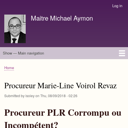
Skip
Log in
User
to
account
Maitre Michael Aymon
main
menu
content
Show — Main navigation
Main
navigation
english
français
Home
Breadcrumb
Procureur Marie-Line Voirol Revaz
Submitted by
isoiey
on
Thu, 08/09/2018 - 02:26
Procureur PLR Corrompu ou
Incompétent?